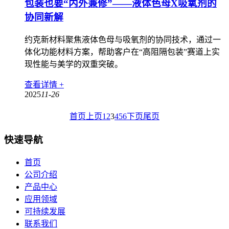
包装也要“内外兼修”——液体色母X吸氧剂的
协同新解
约克新材料聚焦液体色母与吸氧剂的协同技术，通过一
体化功能材料方案，帮助客户在“高阻隔包装”赛道上实
现性能与美学的双重突破。
查看详情 +
2025
11-26
首页
上页
1
2
3
4
5
6
下页
尾页
快速导航
首页
公司介绍
产品中心
应用领域
可持续发展
联系我们